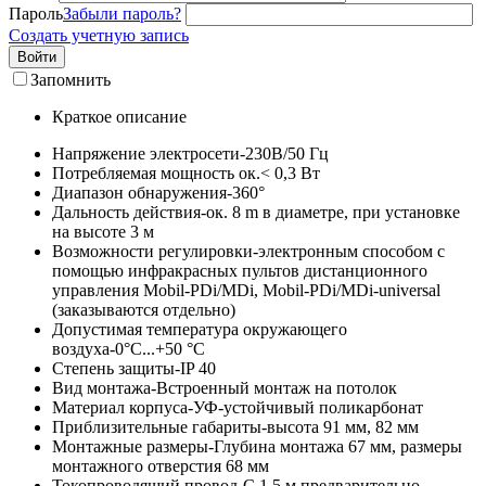
Пароль
Забыли пароль?
Создать учетную запись
Войти
Запомнить
Краткое описание
Напряжение электросети-230В/50 Гц
Потребляемая мощность ок.< 0,3 Вт
Диапазон обнаружения-360°
Дальность действия-ок. 8 m в диаметре, при установке
на высоте 3 м
Возможности регулировки-электронным способом с
помощью инфракрасных пультов дистанционного
управления Mobil-PDi/MDi, Mobil-PDi/MDi-universal
(заказываются отдельно)
Допустимая температура окружающего
воздуха-0°C...+50 °C
Степень защиты-IP 40
Вид монтажа-Встроенный монтаж на потолок
Материал корпуса-УФ-устойчивый поликарбонат
Приблизительные габариты-высота 91 мм, 82 мм
Монтажные размеры-Глубина монтажа 67 мм, размеры
монтажного отверстия 68 мм
Токопроводящий провод-С 1,5 м предварительно