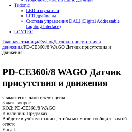
Tridonic
LED излучатели
LED драйверы
Система управления DALI (Digital Addressable
Lighting Interface)
LOYTEC
Главная страница
/
Esylux
/
Датчики присутствия и
движения
/
PD-CE360i/8 WAGO Датчик присутствия и
движения
PD-CE360i/8 WAGO Датчик
присутствия и движения
Свяжитесь с нами насчёт цены
Задать вопрос
КОД:
PD-CE360i/8 WAGO
В наличии:
Предзаказ
Войдите в учётную запись, чтобы мы могли сообщить вам об
ответе
E-mail