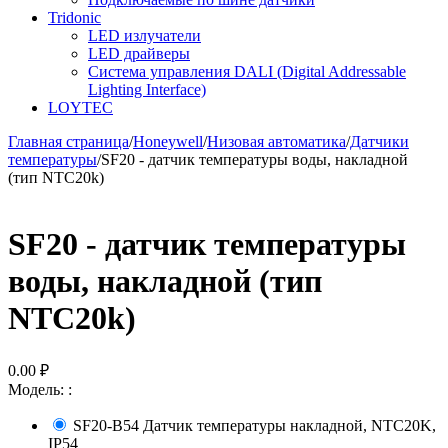
Tridonic
LED излучатели
LED драйверы
Система управления DALI (Digital Addressable
Lighting Interface)
LOYTEC
Главная страница
/
Honeywell
/
Низовая автоматика
/
Датчики
температуры
/
SF20 - датчик температуры воды, накладной
(тип NTC20k)
SF20 - датчик температуры
воды, накладной (тип
NTC20k)
0.00
₽
Модель:
:
SF20-B54 Датчик температуры накладной, NTC20K,
IP54