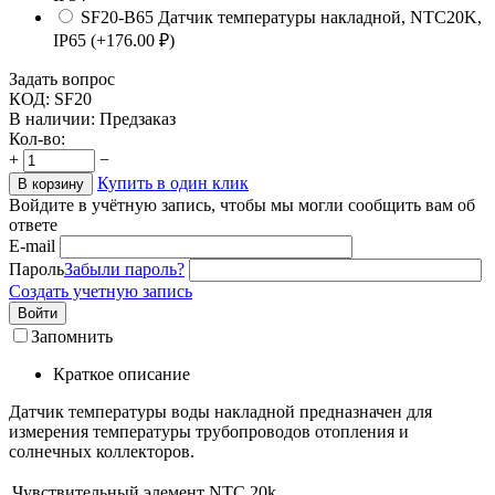
SF20-B65 Датчик температуры накладной, NTC20K,
IP65 (+
176.00
₽)
Задать вопрос
КОД:
SF20
В наличии:
Предзаказ
Кол-во:
+
−
Купить в один клик
В корзину
Войдите в учётную запись, чтобы мы могли сообщить вам об
ответе
E-mail
Пароль
Забыли пароль?
Создать учетную запись
Войти
Запомнить
Краткое описание
Датчик температуры воды накладной предназначен для
измерения температуры трубопроводов отопления и
солнечных коллекторов.
Чувствительный элемент
NTC 20k