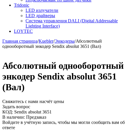
Tridonic
LED излучатели
LED драйверы
Система управления DALI (Digital Addressable
Lighting Interface)
LOYTEC
Главная страница
/
Kuebler
/
Энкодеры
/
Абсолютный
однооборотный энкодер Sendix absolut 3651 (Вал)
Абсолютный однооборотный
энкодер Sendix absolut 3651
(Вал)
Свяжитесь с нами насчёт цены
Задать вопрос
КОД:
Sendix absolut 3651
В наличии:
Предзаказ
Войдите в учётную запись, чтобы мы могли сообщить вам об
ответе