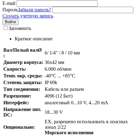
E-mail
Пароль
Забыли пароль?
Создать учетную запись
Войти
Запомнить
Краткое описание
Вал/Полый валØ
6/ 1/4" / 8 / 10 мм
:
Диаметр корпуса:
36x42 мм
Скорость:
6.000 об/мин
Темп. окр. среды:
-40°C ... +85°C
Степень защиты:
IP 69k
Тип соединения:
Кабель или разъем
Разрешение:
4096 (12 Бит)
Интерфейс:
аналоговый 0...10 V, 4...20 mA
Напряжение пит.
18...30 V
DC:
EX, разрешено использовать в опасных
Опционально:
зонах 2/22
Морского исполнения