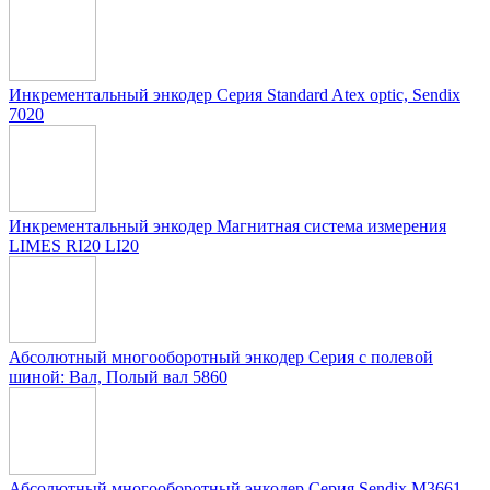
Инкрементальный энкодер Серия Standard Atex optic, Sendix
7020
Инкрементальный энкодер Магнитная система измерения
LIMES RI20 LI20
Абсолютный многооборотный энкодер Серия с полевой
шиной: Вал, Полый вал 5860
Абсолютный многооборотный энкодер Серия Sendix M3661