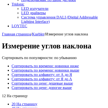
Tridonic
LED излучатели
LED драйверы
Система управления DALI (Digital Addressable
Lighting Interface)
LOYTEC
Главная страница
/
Kuebler
/
Измерение углов наклона
Измерение углов наклона
Сортировать по популярности: по убыванию
Сортировать по времени: новинки ниже
Сортировать по времени: новинки выше
Сортировать по алфавиту: от А до Я
Сортировать по алфавиту: от Я до А
Сортировать по цене: дешевые выше
Сортировать по цене: дорогие выше
12 На страницу
20 На страницу