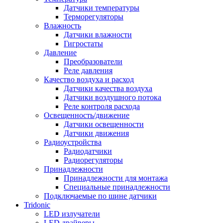
Датчики температуры
Терморегуляторы
Влажность
Датчики влажности
Гигростаты
Давление
Преобразователи
Реле давления
Качество воздуха и расход
Датчики качества воздуха
Датчики воздушного потока
Реле контроля расхода
Освещенность/движение
Датчики освещенности
Датчики движения
Радиоустройства
Радиодатчики
Радиорегуляторы
Принадлежности
Принадлежности для монтажа
Специальные принадлежности
Подключаемые по шине датчики
Tridonic
LED излучатели
LED драйверы