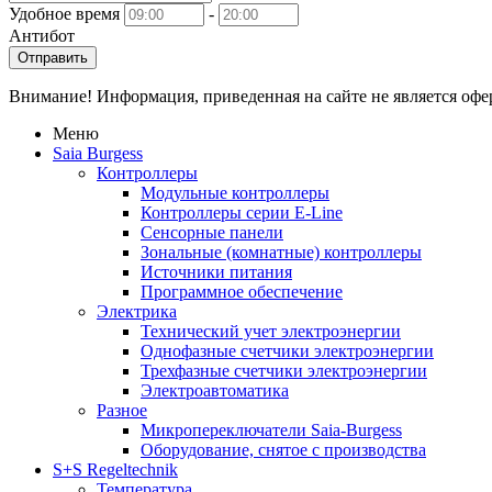
Удобное время
-
Антибот
Отправить
Внимание! Информация, приведенная на сайте не является оф
Меню
Saia Burgess
Контроллеры
Модульные контроллеры
Контроллеры серии E-Line
Сенсорные панели
Зональные (комнатные) контроллеры
Источники питания
Программное обеспечение
Электрика
Технический учет электроэнергии
Однофазные счетчики электроэнергии
Трехфазные счетчики электроэнергии
Электроавтоматика
Разное
Микропереключатели Saia-Burgess
Оборудование, снятое с производства
S+S Regeltechnik
Температура