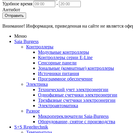
Удобное время
-
Антибот
Отправить
Внимание! Информация, приведенная на сайте не является оф
Меню
Saia Burgess
Контроллеры
Модульные контроллеры
Контроллеры серии E-Line
Сенсорные панели
Зональные (комнатные) контроллеры
Источники питания
Программное обеспечение
Электрика
Технический учет электроэнергии
Однофазные счетчики электроэнергии
Трехфазные счетчики электроэнергии
Электроавтоматика
Разное
Микропереключатели Saia-Burgess
Оборудование, снятое с производства
S+S Regeltechnik
Температура