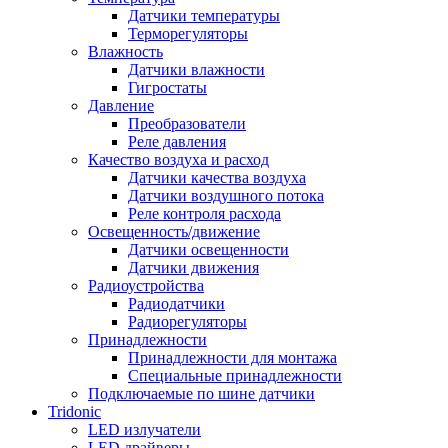
Датчики температуры
Терморегуляторы
Влажность
Датчики влажности
Гигростаты
Давление
Преобразователи
Реле давления
Качество воздуха и расход
Датчики качества воздуха
Датчики воздушного потока
Реле контроля расхода
Освещенность/движение
Датчики освещенности
Датчики движения
Радиоустройства
Радиодатчики
Радиорегуляторы
Принадлежности
Принадлежности для монтажа
Специальные принадлежности
Подключаемые по шине датчики
Tridonic
LED излучатели
LED драйверы