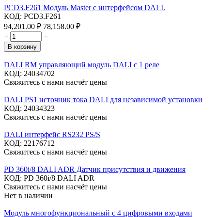
PCD3.F261 Модуль Master с интерфейсом DALI.
КОД:
PCD3.F261
94,201.00
₽
78,158.00
₽
+
−
В корзину
DALI RM управляющий модуль DALI с 1 реле
КОД:
24034702
Свяжитесь с нами насчёт цены
DALI PS1 источник тока DALI для независимой установки
КОД:
24034323
Свяжитесь с нами насчёт цены
DALI интерфейс RS232 PS/S
КОД:
22176712
Свяжитесь с нами насчёт цены
PD 360i/8 DALI ADR Датчик присутствия и движения
КОД:
PD 360i/8 DALI ADR
Свяжитесь с нами насчёт цены
Нет в наличии
Модуль многофункциональный с 4 цифровыми входами