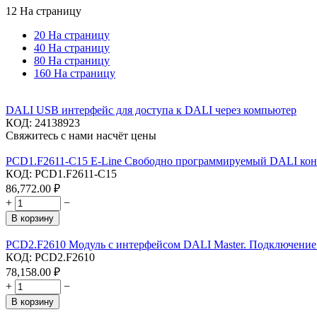
12 На страницу
20 На страницу
40 На страницу
80 На страницу
160 На страницу
DALI USB интерфейс для доступа к DALI через компьютер
КОД:
24138923
Свяжитесь с нами насчёт цены
PCD1.F2611-C15 E-Line Свободно программируемый DALI контр
КОД:
PCD1.F2611-C15
86,772.00
₽
+
−
В корзину
PCD2.F2610 Модуль с интерфейсом DALI Master. Подключение д
КОД:
PCD2.F2610
78,158.00
₽
+
−
В корзину