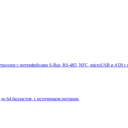
оллер с интерфейсами S-Bus, RS-485, NFC, microUSB и 4 DI с 
о 64 балластов, с источником питания.