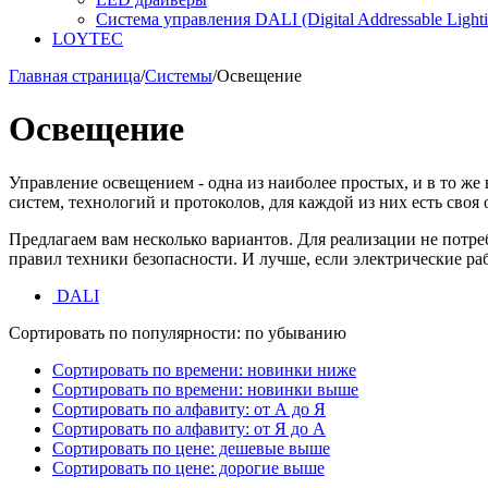
Система управления DALI (Digital Addressable Lightin
LOYTEC
Главная страница
/
Системы
/
Освещение
Освещение
Управление освещением - одна из наиболее простых, и в то ж
систем, технологий и протоколов, для каждой из них есть своя
Предлагаем вам несколько вариантов. Для реализации не потр
правил техники безопасности. И лучше, если электрические ра
DALI
Сортировать по популярности: по убыванию
Сортировать по времени: новинки ниже
Сортировать по времени: новинки выше
Сортировать по алфавиту: от А до Я
Сортировать по алфавиту: от Я до А
Сортировать по цене: дешевые выше
Сортировать по цене: дорогие выше