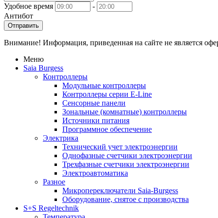
Удобное время
-
Антибот
Отправить
Внимание! Информация, приведенная на сайте не является оф
Меню
Saia Burgess
Контроллеры
Модульные контроллеры
Контроллеры серии E-Line
Сенсорные панели
Зональные (комнатные) контроллеры
Источники питания
Программное обеспечение
Электрика
Технический учет электроэнергии
Однофазные счетчики электроэнергии
Трехфазные счетчики электроэнергии
Электроавтоматика
Разное
Микропереключатели Saia-Burgess
Оборудование, снятое с производства
S+S Regeltechnik
Температура