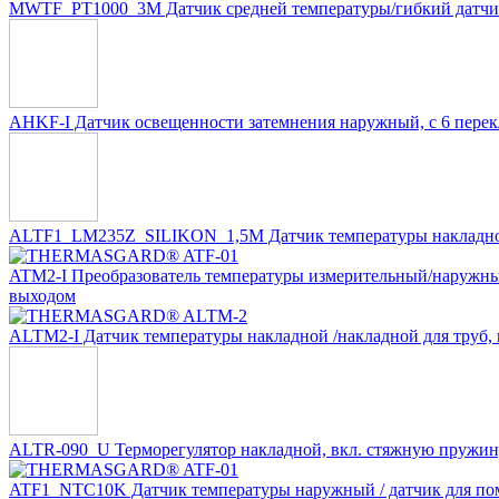
MWTF_PT1000_3M Датчик средней температуры/гибкий датчик
AHKF-I Датчик освещенности затемнения наружный, с 6 пере
ALTF1_LM235Z_SILIKON_1,5M Датчик температуры накладной /
ATM2-I Преобразователь температуры измерительный/наружны
выходом
ALTM2-I Датчик температуры накладной /накладной для труб,
ALTR-090_U Терморегулятор накладной, вкл. стяжную пружи
ATF1_NTC10K Датчик температуры наружный / датчик для по