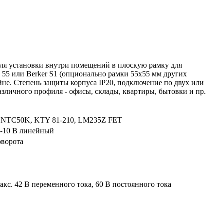
ля установки внутри помещений в плоскую рамку для
 55 или Berker S1 (опционально рамки 55x55 мм других
йне. Степень защиты корпуса IP20, подключение по двух или
зличного профиля - офисы, склады, квартиры, бытовки и пр.
, NTC50K, KTY 81-210, LM235Z FET
 -10 B линейный
поворота
акс. 42 B переменного тока, 60 B постоянного тока