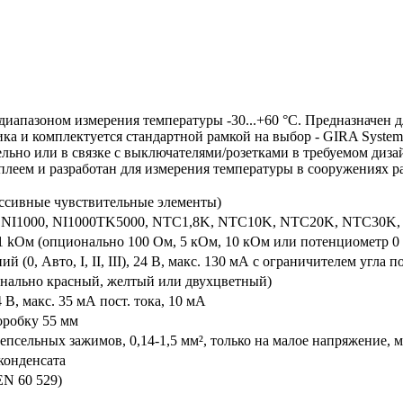
азоном измерения температуры -30...+60 °C. Предназначен д
ка и комплектуется стандартной рамкой на выбор - GIRA System
ельно или в связке с выключателями/розетками в требуемом диза
леем и разработан для измерения температуры в сооружениях ра
пассивные чувствительные элементы)
, NI1000, NI1000TK5000, NTC1,8K, NTC10K, NTC20K, NTC30K
1 kОм (опционально 100 Ом, 5 кОм, 10 кОм или потенциометр 0
й (0, Авто, I, II, III), 24 B, макс. 130 мА с ограничителем угла 
нально красный, желтый или двухцветный)
B, макс. 35 мА пост. тока, 10 мА
оробку 55 мм
псельных зажимов, 0,14-1,5 мм², только на малое напряжение, м
 конденсата
EN 60 529)