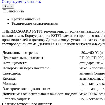
Создать учетную запись
Войти
Запомнить
Краткое описание
Технические характеристики
THERMASGARD FSTF1 термодатчик с пассивным выходом и диап
выключателя, Корпус датчика FSTF1 сделан из прочного пласти
производителей и цветов). Датчики могут устанавливаться отд
трёхпроводной схеме. Датчик FSTF1 не комплектуется ЖК-дисп
Диапазоны измерения:
–30...+60 °C (
Чувствительный элемент:
PT100, PT1000
Потенциометр:
стандартный – 
Поворотный переключатель:
макс. 5 положени
Светодиод:
зеленый (опцио
Кнопка:
замыкающая, 24 
Монтаж:
в монтажную к
Электрическое подключение:
при помощи ште
Допустимая относительная влажность воздуха:
макс. 90 %, без
Степень защиты:
IP20 (согласно 
Наличие встроенного дисплея: