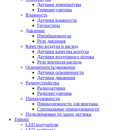
Датчики температуры
Терморегуляторы
Влажность
Датчики влажности
Гигростаты
Давление
Преобразователи
Реле давления
Качество воздуха и расход
Датчики качества воздуха
Датчики воздушного потока
Реле контроля расхода
Освещенность/движение
Датчики освещенности
Датчики движения
Радиоустройства
Радиодатчики
Радиорегуляторы
Принадлежности
Принадлежности для монтажа
Специальные принадлежности
Подключаемые по шине датчики
Tridonic
LED излучатели
LED драйверы