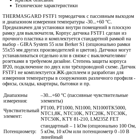
Технические характеристики
THERMASGARD FSTF1 термодатчик с пассивным выходом
и диапазоном измерения температуры -30...+60 °C.
Предназначен для установки внутри помещений в плоскую
рамку для выключателя, Корпус датчика FSTF1 сделан из
прочного пластика и комплектуется стандартной рамкой на
выбор - GIRA System 55 или Berker S1 (опционально рамки
55x55 мм других производителей и цветов). Датчики могут
устанавливаться отдельно или в связке с выключателями/
розетками в требуемом дизайне. Степень защиты корпуса
IP20, подключение по двух или трёхпроводной схеме. Датчик
FSTF1 не комплектуется ЖК-дисплеем и разработан для
измерения температуры в сооружениях различного профиля -
офисы, склады, квартиры, бытовки и пр.
Диапазоны
–30...+60 °C (пассивные чувствительные
измерения:
элементы)
PT100, PT1000, NI1000, NI1000TK5000,
Чувствительный
NTC1,8K, NTC10K, NTC20K, NTC30K,
элемент:
NTC50K, KTY 81-210, LM235Z FET
стандартный – 1 kОм (опционально 100 Ом,
Потенциометр:
5 кОм, 10 кОм или потенциометр 0 -10 B
линейный