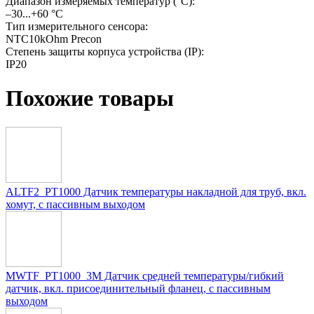
Диапазон измеряемых температур (°С):
–30...+60 °C
Тип измерительного сенсора:
NTC10kOhm Precon
Степень защиты корпуса устройства (IP):
IP20
Похожие товары
ALTF2_PT1000 Датчик температуры накладной для труб, вкл.
хомут, с пассивным выходом
MWTF_PT1000_3M Датчик средней температуры/гибкий
датчик, вкл. присоединительный фланец, с пассивным
выходом