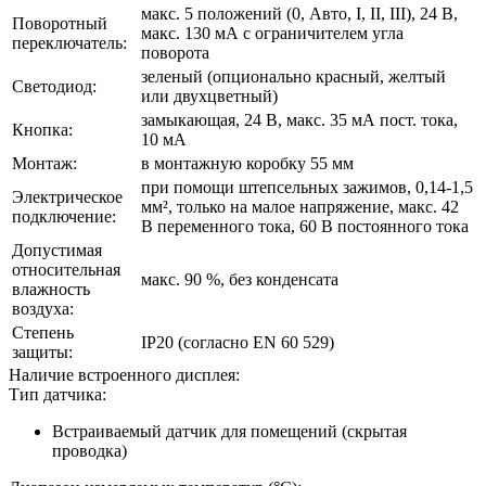
макс. 5 положений (0, Авто, I, II, III), 24 B,
Поворотный
макс. 130 мА с ограничителем угла
переключатель:
поворота
зеленый (опционально красный, желтый
Светодиод:
или двухцветный)
замыкающая, 24 B, макс. 35 мА пост. тока,
Кнопка:
10 мА
Монтаж:
в монтажную коробку 55 мм
при помощи штепсельных зажимов, 0,14-1,5
Электрическое
мм², только на малое напряжение, макс. 42
подключение:
B переменного тока, 60 B постоянного тока
Допустимая
относительная
макс. 90 %, без конденсата
влажность
воздуха:
Степень
IP20 (согласно EN 60 529)
защиты:
Наличие встроенного дисплея:
Тип датчика:
Встраиваемый датчик для помещений (скрытая
проводка)