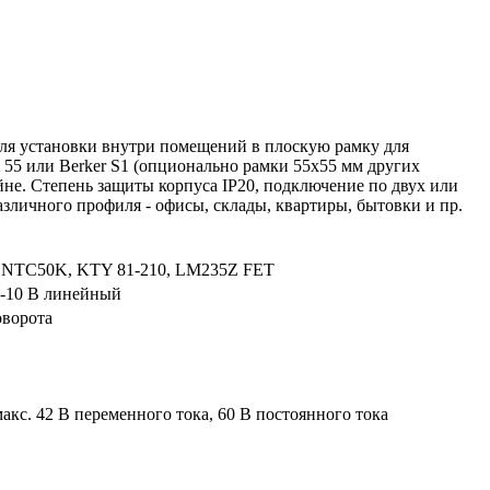
ля установки внутри помещений в плоскую рамку для
 55 или Berker S1 (опционально рамки 55x55 мм других
йне. Степень защиты корпуса IP20, подключение по двух или
зличного профиля - офисы, склады, квартиры, бытовки и пр.
, NTC50K, KTY 81-210, LM235Z FET
 -10 B линейный
поворота
акс. 42 B переменного тока, 60 B постоянного тока