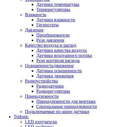
Датчики температуры
Терморегуляторы
Влажность
Датчики влажности
Гигростаты
Давление
Преобразователи
Реле давления
Качество воздуха и расход
Датчики качества воздуха
Датчики воздушного потока
Реле контроля расхода
Освещенность/движение
Датчики освещенности
Датчики движения
Радиоустройства
Радиодатчики
Радиорегуляторы
Принадлежности
Принадлежности для монтажа
Специальные принадлежности
Подключаемые по шине датчики
Tridonic
LED излучатели
LED драйверы