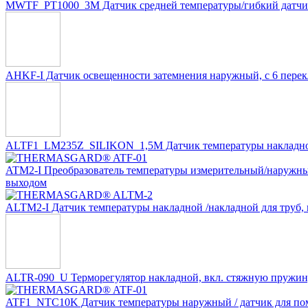
MWTF_PT1000_3M Датчик средней температуры/гибкий датчик
AHKF-I Датчик освещенности затемнения наружный, с 6 пере
ALTF1_LM235Z_SILIKON_1,5M Датчик температуры накладной /
ATM2-I Преобразователь температуры измерительный/наружны
выходом
ALTM2-I Датчик температуры накладной /накладной для труб,
ALTR-090_U Терморегулятор накладной, вкл. стяжную пружи
ATF1_NTC10K Датчик температуры наружный / датчик для по