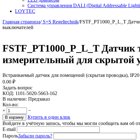
Система управления DALI (Digital Addressable Lightin
LOYTEC
Главная страница
/
S+S Regeltechnik
/
FSTF_PT1000_P_L_T Датчик
выключателей
FSTF_PT1000_P_L_T Датчик т
измерительный для скрытой 
Встраиваемый датчик для помещений (скрытая проводка), IP20
0.00
₽
Задать вопрос
КОД:
1101-5020-5663-162
В наличии:
Предзаказ
Кол-во:
+
−
Купить в один клик
В корзину
Войдите в учётную запись, чтобы мы могли сообщить вам об о
E-mail
Пароль
Забыли пароль?