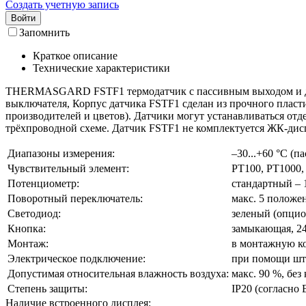
Создать учетную запись
Войти
Запомнить
Краткое описание
Технические характеристики
THERMASGARD FSTF1 термодатчик с пассивным выходом и диап
выключателя, Корпус датчика FSTF1 сделан из прочного пласти
производителей и цветов). Датчики могут устанавливаться отд
трёхпроводной схеме. Датчик FSTF1 не комплектуется ЖК-дисп
Диапазоны измерения:
–30...+60 °C (
Чувствительный элемент:
PT100, PT1000
Потенциометр:
стандартный – 
Поворотный переключатель:
макс. 5 положени
Светодиод:
зеленый (опцио
Кнопка:
замыкающая, 24 
Монтаж:
в монтажную к
Электрическое подключение:
при помощи ште
Допустимая относительная влажность воздуха:
макс. 90 %, без
Степень защиты:
IP20 (согласно 
Наличие встроенного дисплея: