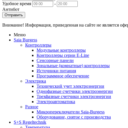
Удобное время
-
Антибот
Отправить
Внимание! Информация, приведенная на сайте не является оф
Меню
Saia Burgess
Контроллеры
Модульные контроллеры
Контроллеры серии E-Line
Сенсорные панели
Зональные (комнатные) контроллеры
Источники питания
Программное обеспечение
Электрика
Технический учет электроэнергии
Однофазные счетчики электроэнергии
Трехфазные счетчики электроэнергии
Электроавтоматика
Разное
Микропереключатели Saia-Burgess
Оборудование, снятое с производства
S+S Regeltechnik
Температура