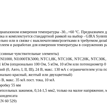
азоном измерения температуры -30...+60 °C. Предназначен д
ка и комплектуется стандартной рамкой на выбор - GIRA System
ельно или в связке с выключателями/розетками в требуемом диза
леем и разработан для измерения температуры в сооружениях ра
пассивные чувствительные элементы)
, NI1000, NI1000TK5000, NTC1,8K, NTC10K, NTC20K, NTC30K
1 kОм (опционально 100 Ом, 5 кОм, 10 кОм или потенциометр 0
й (0, Авто, I, II, III), 24 B, макс. 130 мА с ограничителем угла 
нально красный, желтый или двухцветный)
B, макс. 35 мА пост. тока, 10 мА
оробку 55 мм
псельных зажимов, 0,14-1,5 мм2, только на малое напряжение, м
 конденсата
EN 60 529)