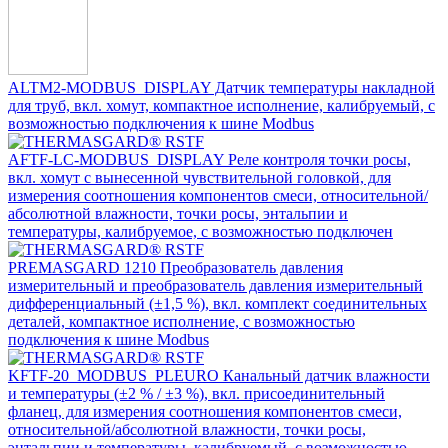
ALTM2-MODBUS_DISPLAY Датчик температуры накладной
для труб, вкл. хомут, компактное исполнение, калибруемый, с
возможностью подключения к шине Modbus
AFTF-LC-MODBUS_DISPLAY Реле контроля точки росы,
вкл. хомут с вынесенной чувствительной головкой, для
измерения соотношения компонентов смеси, относительной/
абсолютной влажности, точки росы, энтальпии и
температуры, калибруемое, с возможностью подключен
PREMASGARD 1210 Преобразователь давления
измерительный и преобразователь давления измерительный
дифференциальный (±1,5 %), вкл. комплект соединительных
деталей, компактное исполнение, с возможностью
подключения к шине Modbus
KFTF-20_MODBUS_PLEURO Канальный датчик влажности
и температуры (±2 % / ±3 %), вкл. присоединительный
фланец, для измерения соотношения компонентов смеси,
относительной/абсолютной влажности, точки росы,
энтальпии и температуры, калибруемый, с возможностью