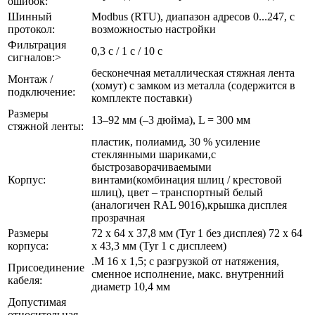
ошибок:
Шинный
Modbus (RTU), диапазон адресов 0...247, с
протокол:
возможностью настройки
Фильтрация
0,3 c / 1 c / 10 c
сигналов:>
бесконечная металлическая стяжная лента
Монтаж /
(хомут) с замком из металла (содержится в
подключение:
комплекте поставки)
Размеры
13–92 мм (–3 дюйма), L = 300 мм
стяжной ленты:
пластик, полиамид, 30 % усиление
стеклянными шариками,с
быстрозаворачиваемыми
Корпус:
винтами(комбинация шлиц / крестовой
шлиц), цвет – транспортный белый
(аналогичен RAL 9016),крышка дисплея
прозрачная
Размеры
72 x 64 x 37,8 мм (Tyr 1 без дисплея) 72 x 64
корпуса:
x 43,3 мм (Tyr 1 c дисплеем)
.M 16 x 1,5; с разгрузкой от натяжения,
Присоединение
сменное исполнение, макс. внутренний
кабеля:
диаметр 10,4 мм
Допустимая
относительная