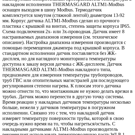
накладном исполнении THERMASGARD ALTM1-Modbus
оснащен выходом в шину Modbus. Термодатчик
комплектуется хомутом (стяжной лентой) диаметром 13-92
мм. Корпус датчика ALTM1-Modbus сделан из прочного
пластика с крышкой на винтах, степень защиты корпуса IP65.
Схема подключения 2х- или 3х-проводная. Датчик имеет 8
настраиваемых диапазонов измерения (см. техническое
описание). Настройка диапазона измерения производится с
помощью перемещения джампера под крышкой корпуса. В
стандартном исполнении датчик поставляется без ЖК-
дисплея, но для наглядного мониторинга температуры
доступна к заказу версия датчика с ЖК-дисплеем. Датчик
THERMASGARD ALTM1-Modbus накладного типа,
предназначен для измерения температуры трубопроводов,
труб ГВС или отопительных магистралей для последующего
регулирования степени нагрева. К плюсам этого датчика
можно отнести то, что монтажникам не нужно делать врезки в
трубах. Датчик можно перенести в другую точку системы.
Время реакции у накладных датчиков температуры несколько
больше, нежели у датчиков температуры в погружном
исполнении. Связано это с тем, что накладной датчик
измеряет температуру поверхности трубы, которой в свою
очередь нужно время на то, чтобы нагреться/остыть. С
накладными датчиками ALTM1-Modbus производитель
рекомендует использовать термопроводящую пасту WLP-1.