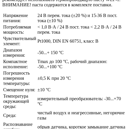
ВНИМАНИЕ! паста содержится в комплекте поставки.
Напряжение
24 В перем. тока (±20 %) и 15-36 В пост.
питания:
тока (±10 %)
Потребляемая
< 1,0 В·А / 24 В пост. тока < 2,2 В·А / 24 В
мощность:
перем. тока
Чувствительный
Pt1000, DIN EN 60751, класс B
элемент:
Диапазон
-50...+ 150 °C
измерения:
Компактное
Tmax до 100 °C, рабочий диапазон:
исполнение:
-50...+100 °C
Погрешность
измерения
±0,5 K при 20 °C
температуры:
Смещение нуля:
±10 °C
Температура
измерительный преобразователь: -30...+70
окружающей
°C
среды:
чистый воздух и неагрессивные, негорючие
Среда:
газы
Распознавание
обрыв датчика, короткое замыкание датчика