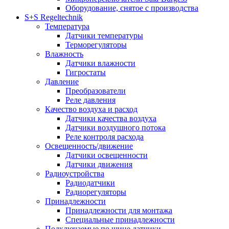
Оборудование, снятое с производства
S+S Regeltechnik
Температура
Датчики температуры
Терморегуляторы
Влажность
Датчики влажности
Гигростаты
Давление
Преобразователи
Реле давления
Качество воздуха и расход
Датчики качества воздуха
Датчики воздушного потока
Реле контроля расхода
Освещенность/движение
Датчики освещенности
Датчики движения
Радиоустройства
Радиодатчики
Радиорегуляторы
Принадлежности
Принадлежности для монтажа
Специальные принадлежности
Подключаемые по шине датчики