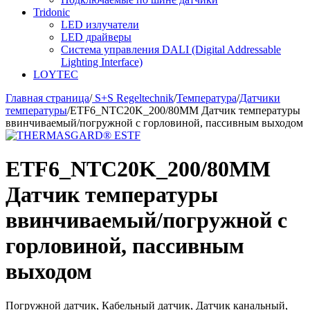
Tridonic
LED излучатели
LED драйверы
Система управления DALI (Digital Addressable
Lighting Interface)
LOYTEC
Главная страница
/
S+S Regeltechnik
/
Температура
/
Датчики
температуры
/
ETF6_NTC20K_200/80MM Датчик температуры
ввинчиваемый/погружной с горловиной, пассивным выходом
ETF6_NTC20K_200/80MM
Датчик температуры
ввинчиваемый/погружной с
горловиной, пассивным
выходом
Погружной датчик, Кабельный датчик, Датчик канальный,