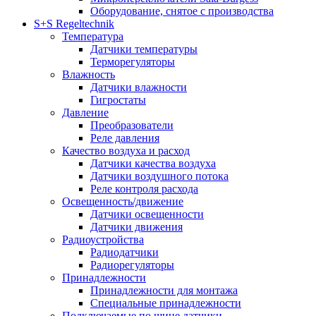
Оборудование, снятое с производства
S+S Regeltechnik
Температура
Датчики температуры
Терморегуляторы
Влажность
Датчики влажности
Гигростаты
Давление
Преобразователи
Реле давления
Качество воздуха и расход
Датчики качества воздуха
Датчики воздушного потока
Реле контроля расхода
Освещенность/движение
Датчики освещенности
Датчики движения
Радиоустройства
Радиодатчики
Радиорегуляторы
Принадлежности
Принадлежности для монтажа
Специальные принадлежности
Подключаемые по шине датчики