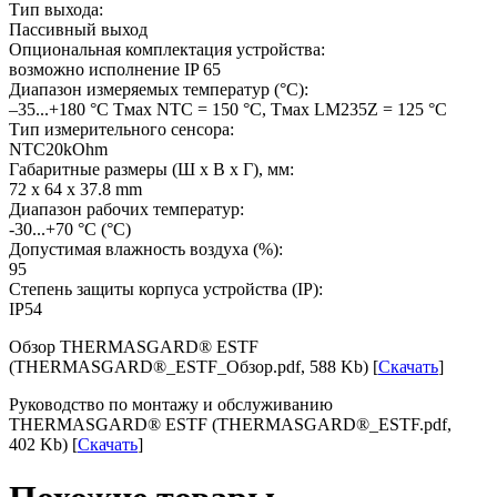
Тип выхода:
Пассивный выход
Опциональная комплектация устройства:
возможно исполнение IP 65
Диапазон измеряемых температур (°С):
–35...+180 °C Tмax NTC = 150 °C, Tмax LМ235Z = 125 °C
Тип измерительного сенсора:
NTC20kOhm
Габаритные размеры (Ш х В х Г), мм:
72 x 64 x 37.8 mm
Диапазон рабочих температур:
-30...+70 °C
(°С)
Допустимая влажность воздуха (%):
95
Степень защиты корпуса устройства (IP):
IP54
Обзор THERMASGARD® ESTF
(THERMASGARD®_ESTF_Обзор.pdf, 588 Kb) [
Скачать
]
Руководство по монтажу и обслуживанию
THERMASGARD® ESTF (THERMASGARD®_ESTF.pdf,
402 Kb) [
Скачать
]