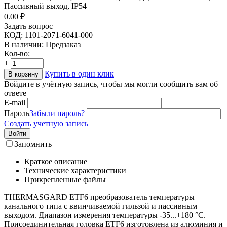
Пассивный выход, IP54
0.00
₽
Задать вопрос
КОД:
1101-2071-6041-000
В наличии:
Предзаказ
Кол-во:
+
−
Купить в один клик
В корзину
Войдите в учётную запись, чтобы мы могли сообщить вам об
ответе
E-mail
Пароль
Забыли пароль?
Создать учетную запись
Войти
Запомнить
Краткое описание
Технические характеристики
Прикрепленные файлы
THERMASGARD ETF6 преобразователь температуры
канального типа с ввинчиваемой гильзой и пассивным
выходом. Диапазон измерения температуры -35...+180 °C.
Присоединительная головка ETF6 изготовлена из алюминия и