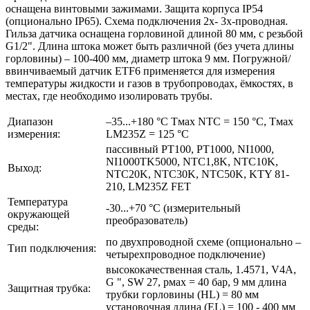
оснащена винтовыми зажимами. Защита корпуса IP54
(опционально IP65). Схема подключения 2х- 3х-проводная.
Гильза датчика оснащена горловиной длиной 80 мм, с резьбой
G1/2". Длина штока может быть различной (без учета длины
горловины) – 100-400 мм, диаметр штока 9 мм. Погружной/
ввинчиваемый датчик ETF6 применяется для измерения
температуры жидкости и газов в трубопроводах, ёмкостях, в
местах, где необходимо изолировать трубы.
Диапазон
–35...+180 °C Tмax NTC = 150 °C, Tмax
измерения:
LМ235Z = 125 °C
пассивный PT100, PT1000, NI1000,
NI1000TK5000, NTC1,8K, NTC10K,
Выход:
NTC20K, NTC30K, NTC50K, KTY 81-
210, LM235Z FET
Температура
-30...+70 °C (измерительный
окружающей
преобразователь)
среды:
по двухпроводной схеме (опционально –
Тип подключения:
четырехпроводное подключение)
высококачественная сталь, 1.4571, V4A,
G ", SW 27, pмax = 40 бар, 9 мм длина
Защитная трубка:
трубки горловины (HL) = 80 мм
установочная длина (EL) = 100 - 400 мм