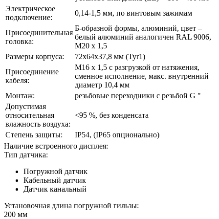
Электрическое
0,14-1,5 мм, по винтовым зажимам
подключение:
Б-образной формы, алюминий, цвет –
Присоединительная
белый алюминий аналогичен RAL 9006,
головка:
М20 x 1,5
Размеры корпуса:
72x64x37,8 мм (Tyr1)
M16 x 1,5 с разгрузкой от натяжения,
Присоединение
сменное исполнение, макс. внутренний
кабеля:
диаметр 10,4 мм
Монтаж:
резьбовые переходники с резьбой G "
Допустимая
относительная
<95 %, без конденсата
влажность воздуха:
Степень защиты:
IP54, (IP65 опционально)
Наличие встроенного дисплея:
Тип датчика:
Погружной датчик
Кабельный датчик
Датчик канальный
Установочная длина погружной гильзы:
200 мм