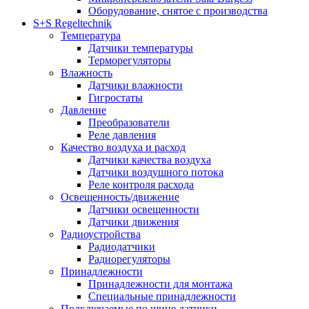
Оборудование, снятое с производства
S+S Regeltechnik
Температура
Датчики температуры
Терморегуляторы
Влажность
Датчики влажности
Гигростаты
Давление
Преобразователи
Реле давления
Качество воздуха и расход
Датчики качества воздуха
Датчики воздушного потока
Реле контроля расхода
Освещенность/движение
Датчики освещенности
Датчики движения
Радиоустройства
Радиодатчики
Радиорегуляторы
Принадлежности
Принадлежности для монтажа
Специальные принадлежности
Подключаемые по шине датчики