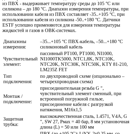
из ПВХ - выдерживает температуру среды до 105 °C или
силикона – до 180 °C. Диапазон измерения температуры, при
использовании кабеля из ПВХ составляет -35..+105 °C, при
использовании кабеля из силикона -50..+180 °C. Датчики
ESTF успешно применяются для измерения температуры
жидкостей и газов в ОВК-системах.
Диапазоны
–35...+105 °C ПВХ-кабель, –50...+180 °C
измерения:
силиконовый кабель
пассивный PT100, PT1000, NI1000,
Чувствительный
NI1000TK5000, NTC1,8K, NTC10K,
элемент:
NTC20K, NTC30K, NTC50K, KTY 81-210,
LM235Z FET
Тип
по двухпроводной схеме (опционально –
подключения:
четырехпроводная схема)
присоединительная резьба G ",
чувствительный элемент сменный, при
Монтаж /
встроенной погружной гильзе,
подключение:
присоединение кабеля с разгрузкой
натяжения, М16x1,5
высококачественная сталь, 1.4571, V4A, G
Защитная
", SW 27, Рмax = 40 бар, 8 мм установочная
трубка:
длина (L) = 50 или 100 мм
ПВХ (до +105 °C); LiYY, 2x0,25 мм, со