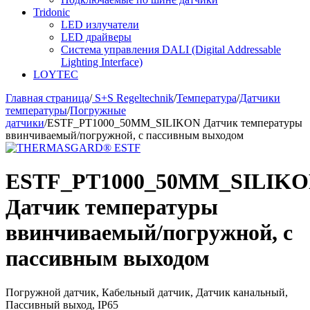
Tridonic
LED излучатели
LED драйверы
Система управления DALI (Digital Addressable
Lighting Interface)
LOYTEC
Главная страница
/
S+S Regeltechnik
/
Температура
/
Датчики
температуры
/
Погружные
датчики
/
ESTF_PT1000_50MM_SILIKON Датчик температуры
ввинчиваемый/погружной, с пассивным выходом
ESTF_PT1000_50MM_SILIK
Датчик температуры
ввинчиваемый/погружной, с
пассивным выходом
Погружной датчик, Кабельный датчик, Датчик канальный,
Пассивный выход, IP65