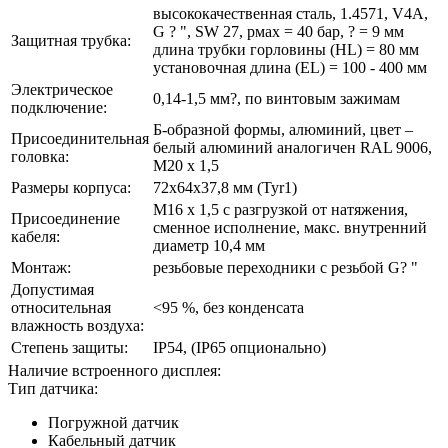
высококачественная сталь, 1.4571, V4A,
G ? ", SW 27, pмax = 40 бар, ? = 9 мм
Защитная трубка:
длина трубки горловины (HL) = 80 мм
установочная длина (EL) = 100 - 400 мм
Электрическое
0,14-1,5 мм?, по винтовым зажимам
подключение:
Б-образной формы, алюминий, цвет –
Присоединительная
белый алюминий аналогичен RAL 9006,
головка:
М20 x 1,5
Размеры корпуса:
72x64x37,8 мм (Tyr1)
M16 x 1,5 с разгрузкой от натяжения,
Присоединение
сменное исполнение, макс. внутренний
кабеля:
диаметр 10,4 мм
Монтаж:
резьбовые переходники с резьбой G? "
Допустимая
относительная
<95 %, без конденсата
влажность воздуха:
Степень защиты:
IP54, (IP65 опционально)
Наличие встроенного дисплея:
Тип датчика:
Погружной датчик
Кабельный датчик