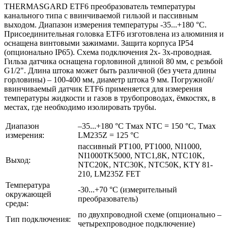
THERMASGARD ETF6 преобразователь температуры
канального типа с ввинчиваемой гильзой и пассивным
выходом. Диапазон измерения температуры -35...+180 °C.
Присоединительная головка ETF6 изготовлена из алюминия и
оснащена винтовыми зажимами. Защита корпуса IP54
(опционально IP65). Схема подключения 2х- 3х-проводная.
Гильза датчика оснащена горловиной длиной 80 мм, с резьбой
G1/2". Длина штока может быть различной (без учета длины
горловины) – 100-400 мм, диаметр штока 9 мм. Погружной/
ввинчиваемый датчик ETF6 применяется для измерения
температуры жидкости и газов в трубопроводах, ёмкостях, в
местах, где необходимо изолировать трубы.
Диапазон
–35...+180 °C Tмax NTC = 150 °C, Tмax
измерения:
LМ235Z = 125 °C
пассивный PT100, PT1000, NI1000,
NI1000TK5000, NTC1,8K, NTC10K,
Выход:
NTC20K, NTC30K, NTC50K, KTY 81-
210, LM235Z FET
Температура
-30...+70 °C (измерительный
окружающей
преобразователь)
среды:
по двухпроводной схеме (опционально –
Тип подключения:
четырехпроводное подключение)