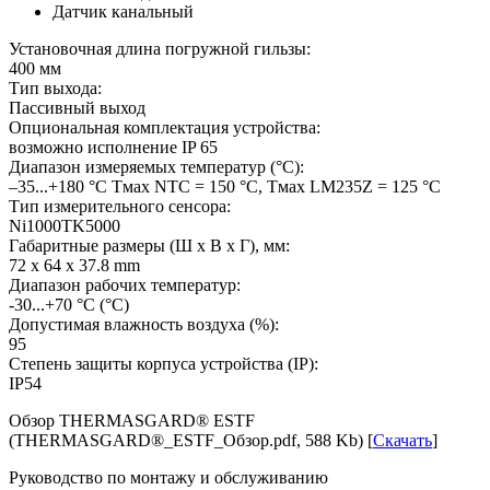
Датчик канальный
Установочная длина погружной гильзы:
400 мм
Тип выхода:
Пассивный выход
Опциональная комплектация устройства:
возможно исполнение IP 65
Диапазон измеряемых температур (°С):
–35...+180 °C Tмax NTC = 150 °C, Tмax LМ235Z = 125 °C
Тип измерительного сенсора:
Ni1000TK5000
Габаритные размеры (Ш х В х Г), мм:
72 x 64 x 37.8 mm
Диапазон рабочих температур:
-30...+70 °C
(°С)
Допустимая влажность воздуха (%):
95
Степень защиты корпуса устройства (IP):
IP54
Обзор THERMASGARD® ESTF
(THERMASGARD®_ESTF_Обзор.pdf, 588 Kb) [
Скачать
]
Руководство по монтажу и обслуживанию