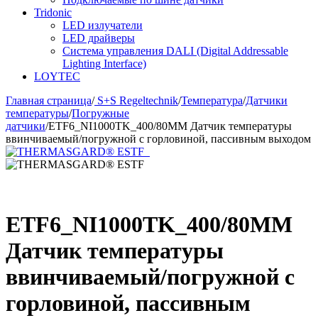
Tridonic
LED излучатели
LED драйверы
Система управления DALI (Digital Addressable
Lighting Interface)
LOYTEC
Главная страница
/
S+S Regeltechnik
/
Температура
/
Датчики
температуры
/
Погружные
датчики
/
ETF6_NI1000TK_400/80MM Датчик температуры
ввинчиваемый/погружной с горловиной, пассивным выходом
ETF6_NI1000TK_400/80MM
Датчик температуры
ввинчиваемый/погружной с
горловиной, пассивным