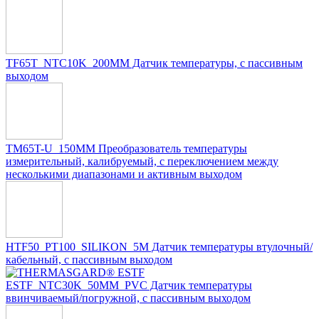
TF65T_NTC10K_200MM Датчик температуры, с пассивным
выходом
TM65T-U_150MM Преобразователь температуры
измерительный, калибруемый, с переключением между
несколькими диапазонами и активным выходом
HTF50_PT100_SILIKON_5M Датчик температуры втулочный/
кабельный, с пассивным выходом
ESTF_NTC30K_50MM_PVC Датчик температуры
ввинчиваемый/погружной, с пассивным выходом