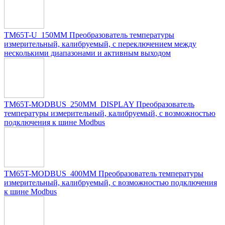
TM65T-U_150MM Преобразователь температуры
измерительный, калибруемый, с переключением между
несколькими диапазонами и активным выходом
TM65T-MODBUS_250MM_DISPLAY Преобразователь
температуры измерительный, калибруемый, c возможностью
подключения к шине Modbus
TM65T-MODBUS_400MM Преобразователь температуры
измерительный, калибруемый, c возможностью подключения
к шине Modbus