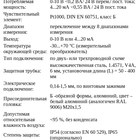
Потребляемая
0-10 В <0,2 ВA/ 24 В перем./ пост. тока;
мощность:
4...20 мА <0,55 ВA / 24 В пост. тока
Чувствительный
Pt1000, DIN EN 60751, класс Б
элемент:
Диапазон
переключение между 8 диапазонами
измерения:
измерения
Выход:
0-10 В или 4...20 мА
Температура
-30...+70 °C (измерительный
окружающей среды:
преобразователь)
Тип подключения:
по двух- или трехпроводной схеме
высококачественная сталь, 1.4571, V4A,
Защитная трубка:
6 мм, установочная длина (L) = 50 - 400
мм
Электрическое
0,14-1,5 мм, по винтовым зажимам
подключение:
Б -образной формы, алюминий, цвет –
Присоединительная
белый алюминий (аналогичен RAL
головка:
9006) М20x1,5
Допустимая
относительная
<95 %, без конденсата
влажность воздуха:
IP54 (согласно EN 60 529), IP65
Степень защиты:
(опционально)