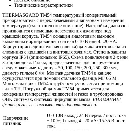
Технические характеристики
THERMASGARD TM54 температурный измерительный
преобразователь с переключаемыми диапазонами измерения
температуры(см. техническое описание). Настройка диапазона
производится с помощью перемещения джампера под
крышкой корпуса. TM54 оснащен аналоговым выходом,
выдающим нормированный сигнал 0-10 В или 4...20 мА.
Корпус (присоединительная головка) датчика изготовлена из
алюминия с крышкой на винтовых зажимах. Степень защиты
корпуса IP54 (опционально IP65). Схема подключения 2-х или
3-х проводная. Гильза, предназначенная для погружения в
среду может иметь длину – 50, 100, 150, 200, 250, 300 мм,
диаметр гильзы 8 мм. Монтаж датчика TM54 в канале
осуществляется при помощи стального фланца MF-06-M.
Монтаж датчика TM54 в трубу осуществляется при помощи
гильз TH. Погружной датчик TM54 применяется для
измерения температуры жидкостей и газов в трубопроводах,
ОВК-системах, системах циркуляции масла.
ВНИМАНИЕ!
фланец и гильзы заказываются дополнительно.
U 0-10В выход: 24 В перем. / пост. тока
Напряжение
± 10 %; I выход 4...20 мА: 15-35 В пост.
питания:
тока