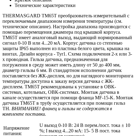
Технические характеристики
THERMASGARD TM65T преобразователь измерительный с
переключаемым диапазоном измерения температуры (см.
техническое описание). Настройка диапазона производится с
помощью перемещения джампера под крышкой корпуса.
TM65T имеет аналоговый выход, выдающий нормированный
сигнал 0-10 В или 4...20 мА. Корпус датчика со степенью
защиты IP65 выполнен из пластика белого цвета, крышка на
винтах. Дизайн корпуса - Tyr1. Схема подключения 2-х или 3-
х проводная. Гильза датчика, предназначенная для
погружения в среду может иметь длину от 50 до 400 мм,
диаметр гильзы 6 мм. В стандартном исполнении датчик
поставляется без ЖК-дисплея, но для наглядного мониторинга
температуры доступна к заказу версия датчика с ЖК-
дисплеем. ТМ65T рекомендованы к установке в ОВК-
системах, котельных, ОВК-системах. Монтаж датчика в
канале осуществляется при помощи фланца MF-15-K. Монтаж
датчика TM65T в трубу осуществляется при помощи гильз
TH.
ВНИМАНИЕ! фланец и гильзы не содержатся в
комплекте поставки.
U выход 0-10 В: 24 В перем./пост. тока ± 10
Напряжение
%; I выход 4...20 мА: 15- 5 В пост. тока
питания: