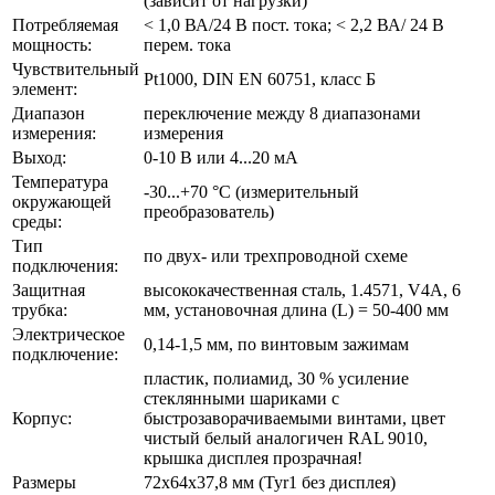
(зависит от нагрузки)
Потребляемая
< 1,0 ВА/24 В пост. тока; < 2,2 ВА/ 24 В
мощность:
перем. тока
Чувствительный
Pt1000, DIN EN 60751, класс Б
элемент:
Диапазон
переключение между 8 диапазонами
измерения:
измерения
Выход:
0-10 В или 4...20 мА
Температура
-30...+70 °C (измерительный
окружающей
преобразователь)
среды:
Тип
по двух- или трехпроводной схеме
подключения:
Защитная
высококачественная сталь, 1.4571, V4A, 6
трубка:
мм, установочная длина (L) = 50-400 мм
Электрическое
0,14-1,5 мм, по винтовым зажимам
подключение:
пластик, полиамид, 30 % усиление
стеклянными шариками с
Корпус:
быстрозаворачиваемыми винтами, цвет
чистый белый аналогичен RAL 9010,
крышка дисплея прозрачная!
Размеры
72x64x37,8 мм (Tyr1 без дисплея)