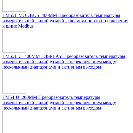
TM65T-MODBUS_400MM Преобразователь температуры
измерительный, калибруемый, c возможностью подключения
к шине Modbus
TM65T-U_400MM_DISPLAY Преобразователь температуры
измерительный, калибруемый, с переключением между
несколькими диапазонами и активным выходом
TM54-U_200MM Преобразователь температуры
измерительный, калибруемый, с переключением между
несколькими диапазонами и активным выходом