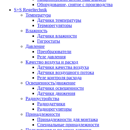
Оборудование, снятое с производства
S+S Regeltechnik
Температура
Датчики температуры
Терморегуляторы
Влажность
Датчики влажности
Гигростаты
Давление
Преобразователи
Реле давления
Качество воздуха и расход
Датчики качества воздуха
Датчики воздушного потока
Реле контроля расхода
Освещенность/движение
Датчики освещенности
Датчики движения
Радиоустройства
Радиодатчики
Радиорегуляторы
Принадлежности
Принадлежности для монтажа
Специальные принадлежности
Подключаемые по шине датчики