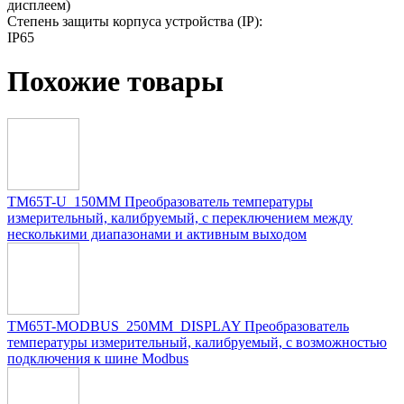
дисплеем)
Степень защиты корпуса устройства (IP):
IP65
Похожие товары
TM65T-U_150MM Преобразователь температуры
измерительный, калибруемый, с переключением между
несколькими диапазонами и активным выходом
TM65T-MODBUS_250MM_DISPLAY Преобразователь
температуры измерительный, калибруемый, c возможностью
подключения к шине Modbus