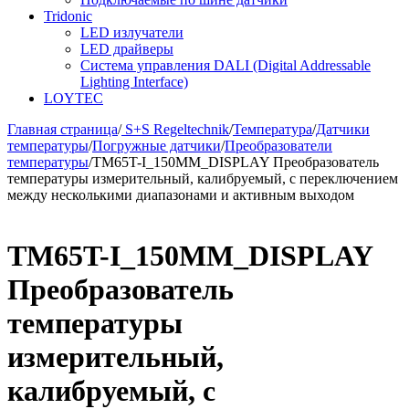
Tridonic
LED излучатели
LED драйверы
Система управления DALI (Digital Addressable
Lighting Interface)
LOYTEC
Главная страница
/
S+S Regeltechnik
/
Температура
/
Датчики
температуры
/
Погружные датчики
/
Преобразователи
температуры
/
TM65T-I_150MM_DISPLAY Преобразователь
температуры измерительный, калибруемый, с переключением
между несколькими диапазонами и активным выходом
TM65T-I_150MM_DISPLAY
Преобразователь
температуры
измерительный,
калибруемый, с