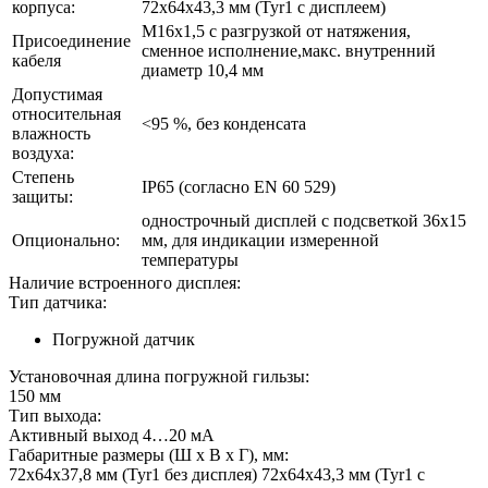
корпуса:
72x64x43,3 мм (Tyr1 с дисплеем)
M16x1,5 с разгрузкой от натяжения,
Присоединение
сменное исполнение,макс. внутренний
кабеля
диаметр 10,4 мм
Допустимая
относительная
<95 %, без конденсата
влажность
воздуха:
Степень
IP65 (согласно EN 60 529)
защиты:
однострочный дисплей с подсветкой 36x15
Опционально:
мм, для индикации измеренной
температуры
Наличие встроенного дисплея:
Тип датчика:
Погружной датчик
Установочная длина погружной гильзы:
150 мм
Тип выхода:
Активный выход 4…20 мА
Габаритные размеры (Ш х В х Г), мм:
72x64x37,8 мм (Tyr1 без дисплея) 72x64x43,3 мм (Tyr1 с