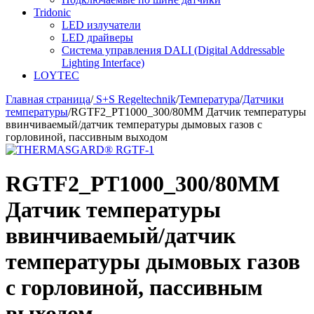
Tridonic
LED излучатели
LED драйверы
Система управления DALI (Digital Addressable
Lighting Interface)
LOYTEC
Главная страница
/
S+S Regeltechnik
/
Температура
/
Датчики
температуры
/
RGTF2_PT1000_300/80MM Датчик температуры
ввинчиваемый/датчик температуры дымовых газов с
горловиной, пассивным выходом
RGTF2_PT1000_300/80MM
Датчик температуры
ввинчиваемый/датчик
температуры дымовых газов
с горловиной, пассивным
выходом