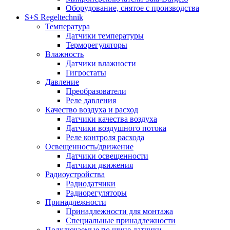
Оборудование, снятое с производства
S+S Regeltechnik
Температура
Датчики температуры
Терморегуляторы
Влажность
Датчики влажности
Гигростаты
Давление
Преобразователи
Реле давления
Качество воздуха и расход
Датчики качества воздуха
Датчики воздушного потока
Реле контроля расхода
Освещенность/движение
Датчики освещенности
Датчики движения
Радиоустройства
Радиодатчики
Радиорегуляторы
Принадлежности
Принадлежности для монтажа
Специальные принадлежности
Подключаемые по шине датчики