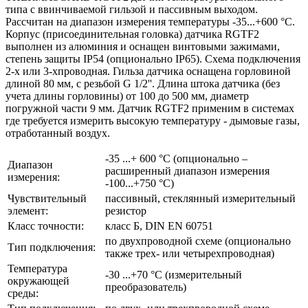
типа с ввинчиваемой гильзой и пассивным выходом.
Рассчитан на диапазон измерения температуры -35...+600 °C.
Корпус (присоединительная головка) датчика RGTF2
выполнен из алюминия и оснащен винтовыми зажимами,
степень защиты IP54 (опционально IP65). Схема подключения
2-х или 3-хпроводная. Гильза датчика оснащена горловиной
длиной 80 мм, с резьбой G 1/2''. Длина штока датчика (без
учета длины горловины) от 100 до 500 мм, диаметр
погружной части 9 мм. Датчик RGTF2 применим в системах
где требуется измерить высокую температуру - дымовые газы,
отработанный воздух.
-35 ...+ 600 °C (опционально –
Диапазон
расширенный диапазон измерения
измерения:
-100...+750 °C)
Чувствительный
пассивный, стеклянный измерительный
элемент:
резистор
Класс точности:
класс Б, DIN EN 60751
по двухпроводной схеме (опционально
Тип подключения:
также трех- или четырехпроводная)
Температура
-30 ...+70 °C (измерительный
окружающей
преобразователь)
среды: