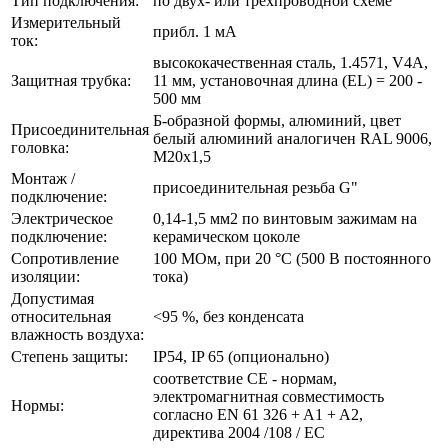
Тип подключения:
по двух- или трехпроводной схеме
Измерительный
прибл. 1 мА
ток:
высококачественная сталь, 1.4571, V4A,
Защитная трубка:
11 мм, установочная длина (EL) = 200 -
500 мм
Б-образной формы, алюминий, цвет
Присоединительная
белый алюминий аналогичен RAL 9006,
головка:
М20x1,5
Монтаж /
присоединительная резьба G"
подключение:
Электрическое
0,14-1,5 мм2 по винтовым зажимам на
подключение:
керамическом цоколе
Сопротивление
100 МОм, при 20 °C (500 В постоянного
изоляции:
тока)
Допустимая
относительная
<95 %, без конденсата
влажность воздуха:
Степень защиты:
IP54, IP 65 (опционально)
соответствие CE - нормам,
электромагнитная совместимость
Нормы:
согласно EN 61 326 + A1 + A2,
директива 2004 /108 / EC