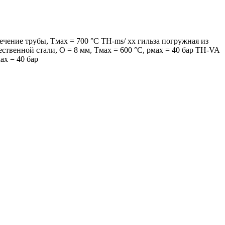
чение трубы, Tмax = 700 °C TH-ms/ xx гильза погружная из
ественной стали, O = 8 мм, Tмax = 600 °C, pмax = 40 бар TH-VA
ax = 40 бар