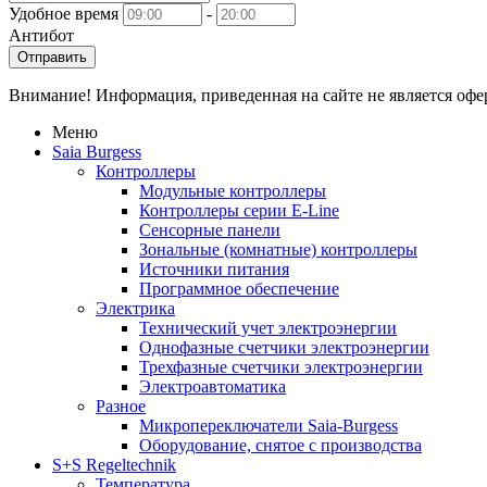
Удобное время
-
Антибот
Отправить
Внимание! Информация, приведенная на сайте не является оф
Меню
Saia Burgess
Контроллеры
Модульные контроллеры
Контроллеры серии E-Line
Сенсорные панели
Зональные (комнатные) контроллеры
Источники питания
Программное обеспечение
Электрика
Технический учет электроэнергии
Однофазные счетчики электроэнергии
Трехфазные счетчики электроэнергии
Электроавтоматика
Разное
Микропереключатели Saia-Burgess
Оборудование, снятое с производства
S+S Regeltechnik
Температура