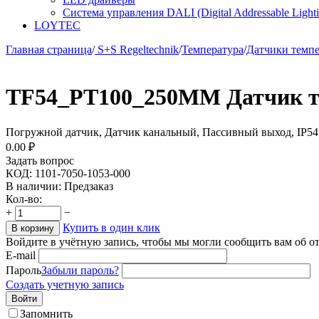
Система управления DALI (Digital Addressable Lightin
LOYTEC
Главная страница
/
S+S Regeltechnik
/
Температура
/
Датчики темп
TF54_PT100_250MM Датчик т
Погружной датчик, Датчик канальный, Пассивный выход, IP54
0.00
₽
Задать вопрос
КОД:
1101-7050-1053-000
В наличии:
Предзаказ
Кол-во:
+
−
Купить в один клик
В корзину
Войдите в учётную запись, чтобы мы могли сообщить вам об о
E-mail
Пароль
Забыли пароль?
Создать учетную запись
Войти
Запомнить