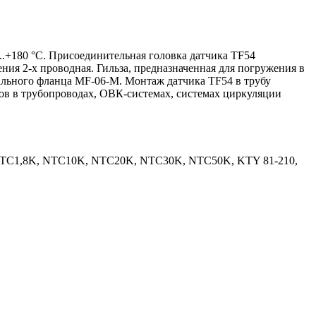
+180 °C. Присоединительная головка датчика TF54
ия 2-х проводная. Гильза, предназначенная для погружения в
тального фланца MF-06-M. Монтаж датчика TF54 в трубу
ов в трубопроводах, ОВК-системах, системах циркуляции
, NTC1,8K, NTC10K, NTC20K, NTC30K, NTC50K, KTY 81-210,