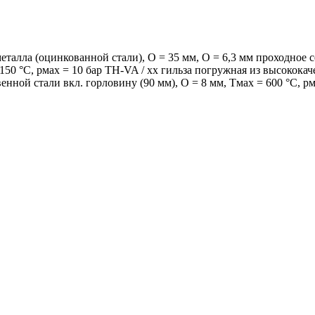
алла (оцинкованной стали), O = 35 мм, O = 6,3 мм проходное се
150 °C, pмax = 10 бар TH-VA / xx гильза погружная из высококач
венной стали вкл. горловину (90 мм), O = 8 мм, Tмax = 600 °C, pм