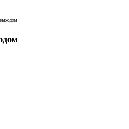
 выходом
одом