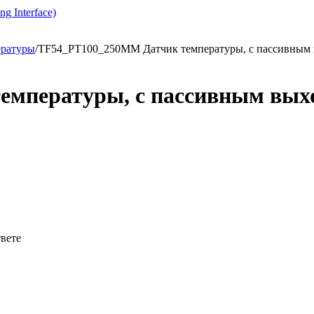
g Interface)
ературы
/
TF54_PT100_250MM Датчик температуры, с пассивным
емпературы, с пассивным вых
твете