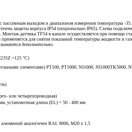
ассивным выходом и диапазоном измерения температуры -35...
пень защиты корпуса IP54 (опционально IP65). Схема подключен
мм. Монтаж датчика TF54 в канале осуществляется при помощи с
применяется для снятия показаний температуры жидкости и газ
зываются дополнительно.
М235Z =125 °C)
ительными элементами) PT100, PT1000, NI1000, NI1000TK5000
ель)
рех- или четырехпроводная)
мм, установочная длина (EL) = 50 - 400 мм
 алюминий аналогичен RAL 9006, М20 x 1,5