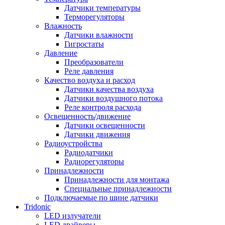
Датчики температуры
Терморегуляторы
Влажность
Датчики влажности
Гигростаты
Давление
Преобразователи
Реле давления
Качество воздуха и расход
Датчики качества воздуха
Датчики воздушного потока
Реле контроля расхода
Освещенность/движение
Датчики освещенности
Датчики движения
Радиоустройства
Радиодатчики
Радиорегуляторы
Принадлежности
Принадлежности для монтажа
Специальные принадлежности
Подключаемые по шине датчики
Tridonic
LED излучатели
LED драйверы