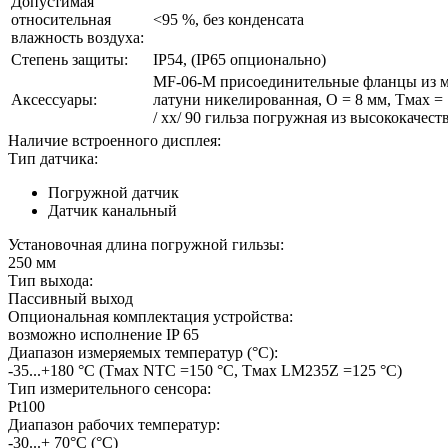
Допустимая
относительная
<95 %, без конденсата
влажность воздуха:
Степень защиты:
IP54, (IP65 опционально)
MF-06-M присоединительные фланцы из мет
Аксессуары:
латуни никелированная, O = 8 мм, Tмax = 
/ xx/ 90 гильза погружная из высококачест
Наличие встроенного дисплея:
Тип датчика:
Погружной датчик
Датчик канальный
Установочная длина погружной гильзы:
250 мм
Тип выхода:
Пассивный выход
Опциональная комплектация устройства:
возможно исполнение IP 65
Диапазон измеряемых температур (°С):
-35...+180 °C (Tмax NTC =150 °C, Tмax LМ235Z =125 °C)
Тип измерительного сенсора:
Pt100
Диапазон рабочих температур:
-30...+ 70°C
(°С)