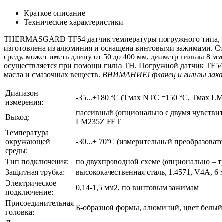
Краткое описание
Технические характеристики
THERMASGARD TF54 датчик температуры погружного типа, с п
изготовлена из алюминия и оснащена винтовыми зажимами. Сте
среду, может иметь длину от 50 до 400 мм, диаметр гильзы 8 
осуществляется при помощи гильз TH. Погружной датчик TF54 
масла и смазочных веществ.
ВНИМАНИЕ! фланец и гильзы зака
Диапазон
-35...+180 °C (Tмax NTC =150 °C, Tмax L
измерения:
пассивный (опционально с двумя чувств
Выход:
LM235Z FET
Температура
окружающей
-30...+ 70°C (измерительный преобразоват
среды:
Тип подключения:
по двухпроводной схеме (опционально – т
Защитная трубка:
высококачественная сталь, 1.4571, V4A, 6 
Электрическое
0,14-1,5 мм2, по винтовым зажимам
подключение:
Присоединительная
Б-образной формы, алюминий, цвет белый
головка: