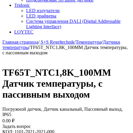
Tridonic
LED излучатели
LED драйверы
Система управления DALI (Digital Addressable
Lighting Interface)
LOYTEC
Главная страница
/
S+S Regeltechnik
/
Температура
/
Датчики
температуры
/
TF65T_NTC1,8K_100MM Датчик температуры,
с пассивным выходом
TF65T_NTC1,8K_100MM
Датчик температуры, с
пассивным выходом
Погружной датчик, Датчик канальный, Пассивный выход,
IP65
0.00
₽
Задать вопрос
КОД:
1101-7021-2021-000