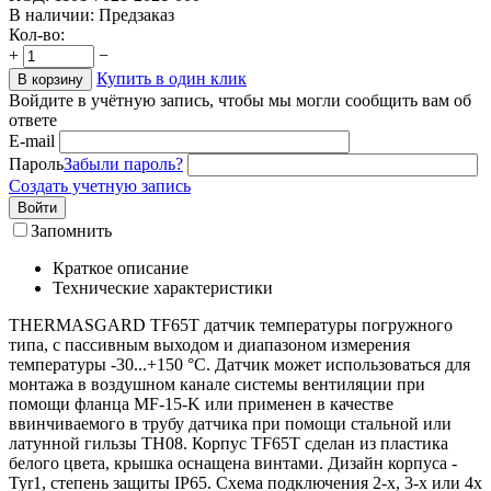
В наличии:
Предзаказ
Кол-во:
+
−
Купить в один клик
В корзину
Войдите в учётную запись, чтобы мы могли сообщить вам об
ответе
E-mail
Пароль
Забыли пароль?
Создать учетную запись
Войти
Запомнить
Краткое описание
Технические характеристики
THERMASGARD TF65T датчик температуры погружного
типа, с пассивным выходом и диапазоном измерения
температуры -30...+150 °C. Датчик может использоваться для
монтажа в воздушном канале системы вентиляции при
помощи фланца MF-15-K или применен в качестве
ввинчиваемого в трубу датчика при помощи стальной или
латунной гильзы TH08. Корпус TF65T сделан из пластика
белого цвета, крышка оснащена винтами. Дизайн корпуса -
Tyr1, степень защиты IP65. Схема подключения 2-х, 3-х или 4х