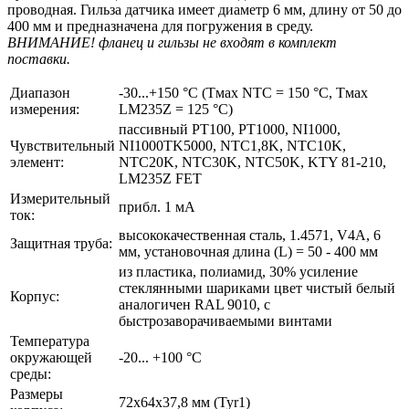
проводная. Гильза датчика имеет диаметр 6 мм, длину от 50 до
400 мм и предназначена для погружения в среду.
ВНИМАНИЕ! фланец и гильзы не входят в комплект
поставки.
Диапазон
-30...+150 °C (Tмax NTC = 150 °C, Tмax
измерения:
LM235Z = 125 °C)
пассивный PT100, PT1000, NI1000,
Чувствительный
NI1000TK5000, NTC1,8K, NTC10K,
элемент:
NTC20K, NTC30K, NTC50K, KTY 81-210,
LM235Z FET
Измерительный
прибл. 1 мА
ток:
высококачественная сталь, 1.4571, V4A, 6
Защитная труба:
мм, установочная длина (L) = 50 - 400 мм
из пластика, полиамид, 30% усиление
стеклянными шариками цвет чистый белый
Корпус:
аналогичен RAL 9010, с
быстрозаворачиваемыми винтами
Температура
окружающей
-20... +100 °C
среды:
Размеры
72x64x37,8 мм (Tyr1)