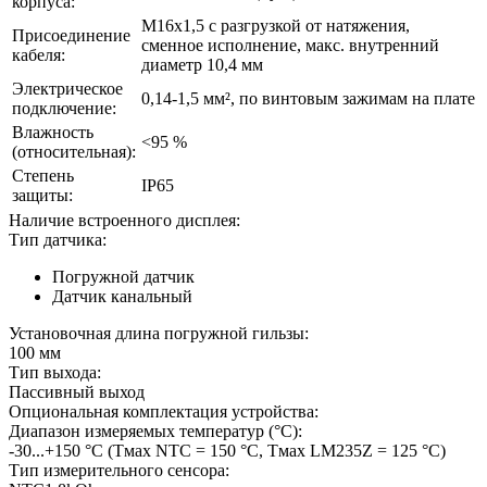
корпуса:
M16x1,5 с разгрузкой от натяжения,
Присоединение
сменное исполнение, макс. внутренний
кабеля:
диаметр 10,4 мм
Электрическое
0,14-1,5 мм², по винтовым зажимам на плате
подключение:
Влажность
<95 %
(относительная):
Степень
IP65
защиты:
Наличие встроенного дисплея:
Тип датчика:
Погружной датчик
Датчик канальный
Установочная длина погружной гильзы:
100 мм
Тип выхода:
Пассивный выход
Опциональная комплектация устройства:
Диапазон измеряемых температур (°С):
-30...+150 °C (Tмax NTC = 150 °C, Tмax LM235Z = 125 °C)
Тип измерительного сенсора: