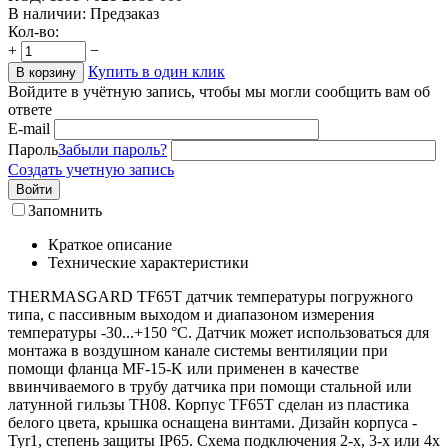
В наличии:
Предзаказ
Кол-во:
+
−
Купить в один клик
В корзину
Войдите в учётную запись, чтобы мы могли сообщить вам об
ответе
E-mail
Пароль
Забыли пароль?
Создать учетную запись
Войти
Запомнить
Краткое описание
Технические характеристики
THERMASGARD TF65T датчик температуры погружного
типа, с пассивным выходом и диапазоном измерения
температуры -30...+150 °C. Датчик может использоваться для
монтажа в воздушном канале системы вентиляции при
помощи фланца MF-15-K или применен в качестве
ввинчиваемого в трубу датчика при помощи стальной или
латунной гильзы TH08. Корпус TF65T сделан из пластика
белого цвета, крышка оснащена винтами. Дизайн корпуса -
Tyr1, степень защиты IP65. Схема подключения 2-х, 3-х или 4х