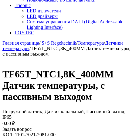
Tridonic
LED излучатели
LED драйверы
Система управления DALI (Digital Addressable
Lighting Interface)
LOYTEC
Главная страница
/
S+S Regeltechnik
/
Температура
/
Датчики
температуры
/
TF65T_NTC1,8K_400MM Датчик температуры,
с пассивным выходом
TF65T_NTC1,8K_400MM
Датчик температуры, с
пассивным выходом
Погружной датчик, Датчик канальный, Пассивный выход,
IP65
0.00
₽
Задать вопрос
КОД:
1101-7021-2081-000