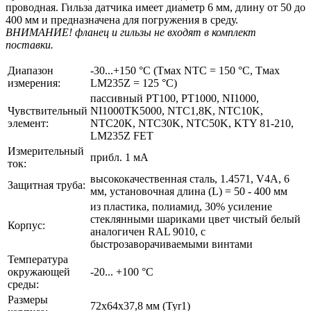
проводная. Гильза датчика имеет диаметр 6 мм, длину от 50 до
400 мм и предназначена для погружения в среду.
ВНИМАНИЕ! фланец и гильзы не входят в комплект
поставки.
Диапазон
-30...+150 °C (Tмax NTC = 150 °C, Tмax
измерения:
LM235Z = 125 °C)
пассивный PT100, PT1000, NI1000,
Чувствительный
NI1000TK5000, NTC1,8K, NTC10K,
элемент:
NTC20K, NTC30K, NTC50K, KTY 81-210,
LM235Z FET
Измерительный
прибл. 1 мА
ток:
высококачественная сталь, 1.4571, V4A, 6
Защитная труба:
мм, установочная длина (L) = 50 - 400 мм
из пластика, полиамид, 30% усиление
стеклянными шариками цвет чистый белый
Корпус:
аналогичен RAL 9010, с
быстрозаворачиваемыми винтами
Температура
окружающей
-20... +100 °C
среды:
Размеры
72x64x37,8 мм (Tyr1)