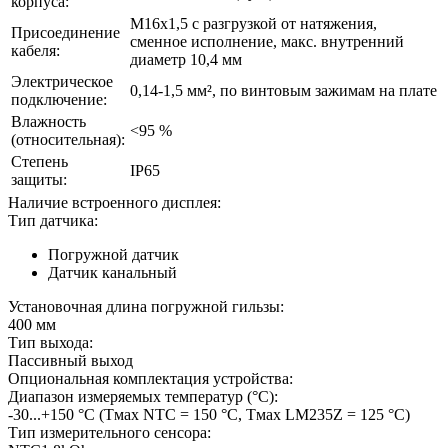
корпуса:
M16x1,5 с разгрузкой от натяжения,
Присоединение
сменное исполнение, макс. внутренний
кабеля:
диаметр 10,4 мм
Электрическое
0,14-1,5 мм², по винтовым зажимам на плате
подключение:
Влажность
<95 %
(относительная):
Степень
IP65
защиты:
Наличие встроенного дисплея:
Тип датчика:
Погружной датчик
Датчик канальный
Установочная длина погружной гильзы:
400 мм
Тип выхода:
Пассивный выход
Опциональная комплектация устройства:
Диапазон измеряемых температур (°С):
-30...+150 °C (Tмax NTC = 150 °C, Tмax LM235Z = 125 °C)
Тип измерительного сенсора: