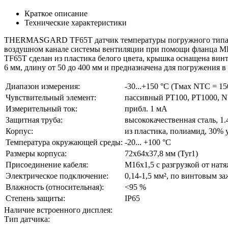
Краткое описание
Технические характеристики
THERMASGARD TF65T датчик температуры погружного типа, с 
воздушном канале системы вентиляции при помощи фланца MF-
TF65T сделан из пластика белого цвета, крышка оснащена винта
6 мм, длину от 50 до 400 мм и предназначена для погружения в
Диапазон измерения:
-30...+150 °C (Tмax NTC = 1
Чувствительный элемент:
пассивный PT100, PT1000, 
Измерительный ток:
прибл. 1 мА
Защитная труба:
высококачественная сталь, 1.
Корпус:
из пластика, полиамид, 30%
Температура окружающей среды:
-20... +100 °C
Размеры корпуса:
72x64x37,8 мм (Tyr1)
Присоединение кабеля:
M16x1,5 с разгрузкой от нат
Электрическое подключение:
0,14-1,5 мм², по винтовым з
Влажность (относительная):
<95 %
Степень защиты:
IP65
Наличие встроенного дисплея:
Тип датчика: