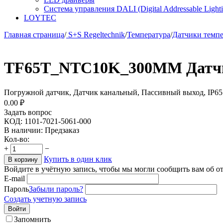
Система управления DALI (Digital Addressable Lightin
LOYTEC
Главная страница
/
S+S Regeltechnik
/
Температура
/
Датчики темп
TF65T_NTC10K_300MM Датчик
Погружной датчик, Датчик канальный, Пассивный выход, IP65
0.00
₽
Задать вопрос
КОД:
1101-7021-5061-000
В наличии:
Предзаказ
Кол-во:
+
−
Купить в один клик
В корзину
Войдите в учётную запись, чтобы мы могли сообщить вам об о
E-mail
Пароль
Забыли пароль?
Создать учетную запись
Войти
Запомнить