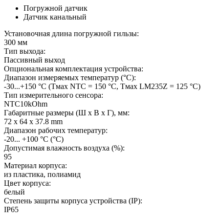
Погружной датчик
Датчик канальный
Установочная длина погружной гильзы:
300 мм
Тип выхода:
Пассивный выход
Опциональная комплектация устройства:
Диапазон измеряемых температур (°С):
-30...+150 °C (Tмax NTC = 150 °C, Tмax LM235Z = 125 °C)
Тип измерительного сенсора:
NTC10kOhm
Габаритные размеры (Ш х В х Г), мм:
72 x 64 x 37.8 mm
Диапазон рабочих температур:
-20... +100 °C
(°С)
Допустимая влажность воздуха (%):
95
Материал корпуса:
из пластика, полиамид
Цвет корпуса:
белый
Степень защиты корпуса устройства (IP):
IP65