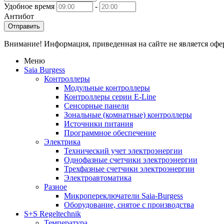
Удобное время
-
Антибот
Отправить
Внимание! Информация, приведенная на сайте не является оф
Меню
Saia Burgess
Контроллеры
Модульные контроллеры
Контроллеры серии E-Line
Сенсорные панели
Зональные (комнатные) контроллеры
Источники питания
Программное обеспечение
Электрика
Технический учет электроэнергии
Однофазные счетчики электроэнергии
Трехфазные счетчики электроэнергии
Электроавтоматика
Разное
Микропереключатели Saia-Burgess
Оборудование, снятое с производства
S+S Regeltechnik
Температура