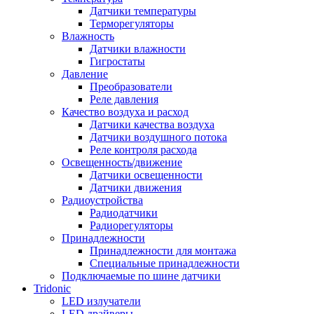
Датчики температуры
Терморегуляторы
Влажность
Датчики влажности
Гигростаты
Давление
Преобразователи
Реле давления
Качество воздуха и расход
Датчики качества воздуха
Датчики воздушного потока
Реле контроля расхода
Освещенность/движение
Датчики освещенности
Датчики движения
Радиоустройства
Радиодатчики
Радиорегуляторы
Принадлежности
Принадлежности для монтажа
Специальные принадлежности
Подключаемые по шине датчики
Tridonic
LED излучатели
LED драйверы