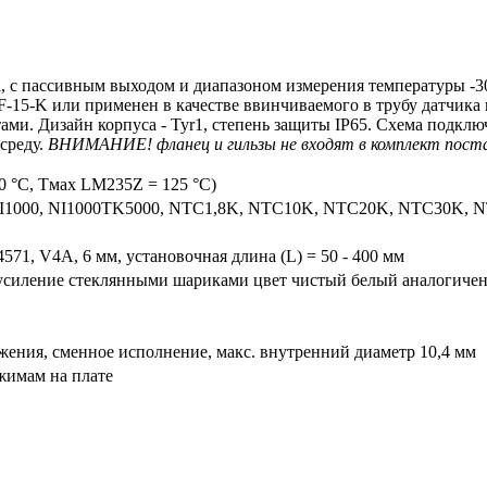
пассивным выходом и диапазоном измерения температуры -30..
15-K или применен в качестве ввинчиваемого в трубу датчика
ми. Дизайн корпуса - Tyr1, степень защиты IP65. Схема подключ
 среду.
ВНИМАНИЕ! фланец и гильзы не входят в комплект поста
50 °C, Tмax LM235Z = 125 °C)
NI1000, NI1000TK5000, NTC1,8K, NTC10K, NTC20K, NTC30K, 
4571, V4A, 6 мм, установочная длина (L) = 50 - 400 мм
 усиление стеклянными шариками цвет чистый белый аналогиче
яжения, сменное исполнение, макс. внутренний диаметр 10,4 мм
ажимам на плате