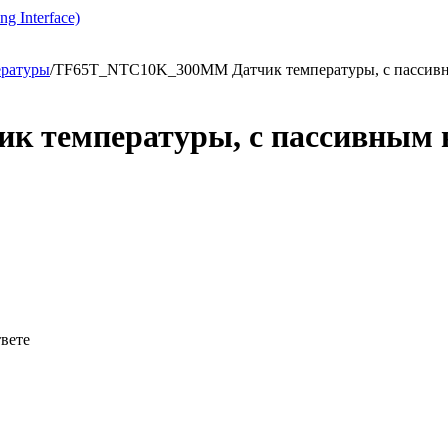
g Interface)
ературы
/
TF65T_NTC10K_300MM Датчик температуры, с пассив
 температуры, с пассивным 
твете