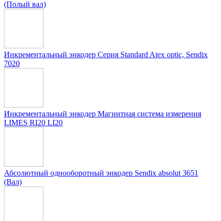
(Полый вал)
Инкрементальный энкодер Серия Standard Atex optic, Sendix
7020
Инкрементальный энкодер Магнитная система измерения
LIMES RI20 LI20
Абсолютный однооборотный энкодер Sendix absolut 3651
(Вал)