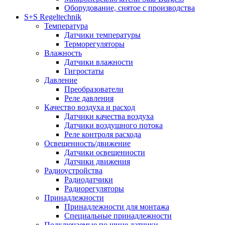
Оборудование, снятое с производства
S+S Regeltechnik
Температура
Датчики температуры
Терморегуляторы
Влажность
Датчики влажности
Гигростаты
Давление
Преобразователи
Реле давления
Качество воздуха и расход
Датчики качества воздуха
Датчики воздушного потока
Реле контроля расхода
Освещенность/движение
Датчики освещенности
Датчики движения
Радиоустройства
Радиодатчики
Радиорегуляторы
Принадлежности
Принадлежности для монтажа
Специальные принадлежности
Подключаемые по шине датчики