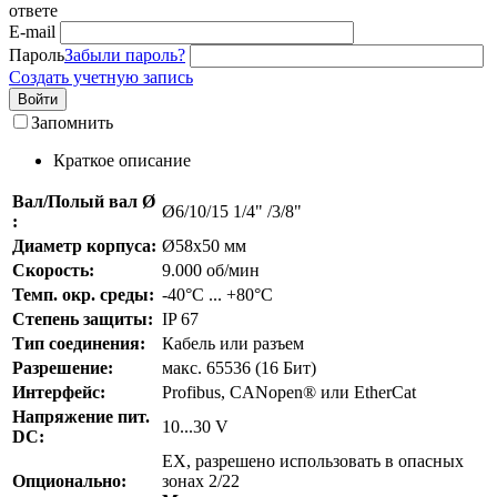
ответе
E-mail
Пароль
Забыли пароль?
Создать учетную запись
Войти
Запомнить
Краткое описание
Вал/Полый вал Ø
Ø6/10/15 1/4" /3/8"
:
Диаметр корпуса:
Ø58x50 мм
Скорость:
9.000 об/мин
Темп. окр. среды:
-40°C ... +80°C
Степень защиты:
IP 67
Тип соединения:
Кабель или разъем
Разрешение:
макс. 65536 (16 Бит)
Интерфейс:
Profibus, CANopen® или EtherCat
Напряжение пит.
10...30 V
DC:
EX, разрешено использовать в опасных
Опционально:
зонах 2/22