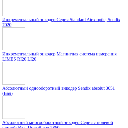
Инкрементальный энкодер Серия Standard Atex optic, Sendix
7020
Инкрементальный энкодер Магнитная система измерения
LIMES RI20 LI20
Абсолютный однооборотный энкодер Sendix absolut 3651
(Вал)
Абсолютный многооборотный энкодер Серия с полевой
шиной: Вал, Полый вал 5860