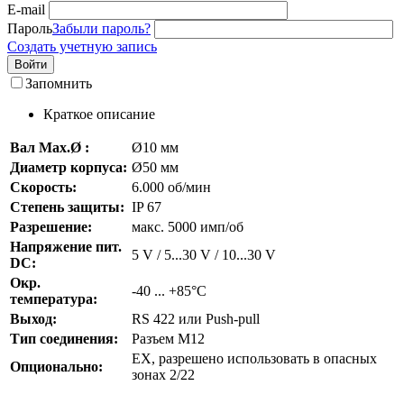
E-mail
Пароль
Забыли пароль?
Создать учетную запись
Войти
Запомнить
Краткое описание
Вал Max.Ø :
Ø10 мм
Диаметр корпуса:
Ø50 мм
Скорость:
6.000 об/мин
Степень защиты:
IP 67
Разрешение:
макс. 5000 имп/об
Напряжение пит.
5 V / 5...30 V / 10...30 V
DC:
Окр.
-40 ... +85°C
температура:
Выход:
RS 422 или Push-pull
Тип соединения:
Разъем M12
EX, разрешено использовать в опасных
Опционально:
зонах 2/22