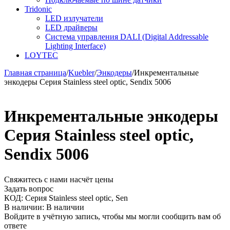
Tridonic
LED излучатели
LED драйверы
Система управления DALI (Digital Addressable
Lighting Interface)
LOYTEC
Главная страница
/
Kuebler
/
Энкодеры
/
Инкрементальныe
энкодеры Серия Stainless steel optic, Sendix 5006
Инкрементальныe энкодеры
Серия Stainless steel optic,
Sendix 5006
Свяжитесь с нами насчёт цены
Задать вопрос
КОД:
Серия Stainless steel optic, Sen
В наличии:
В наличии
Войдите в учётную запись, чтобы мы могли сообщить вам об
ответе