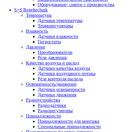
Оборудование, снятое с производства
S+S Regeltechnik
Температура
Датчики температуры
Терморегуляторы
Влажность
Датчики влажности
Гигростаты
Давление
Преобразователи
Реле давления
Качество воздуха и расход
Датчики качества воздуха
Датчики воздушного потока
Реле контроля расхода
Освещенность/движение
Датчики освещенности
Датчики движения
Радиоустройства
Радиодатчики
Радиорегуляторы
Принадлежности
Принадлежности для монтажа
Специальные принадлежности
Подключаемые по шине датчики